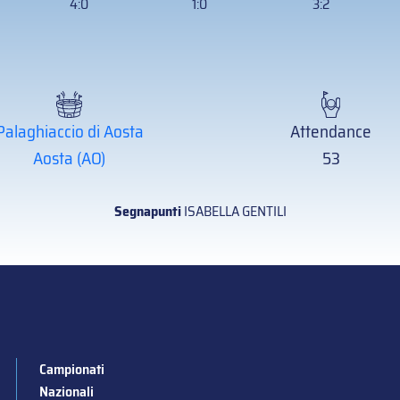
4:0
1:0
3:2
Palaghiaccio di Aosta
Attendance
Aosta (AO)
53
Segnapunti
ISABELLA GENTILI
Campionati
Nazionali