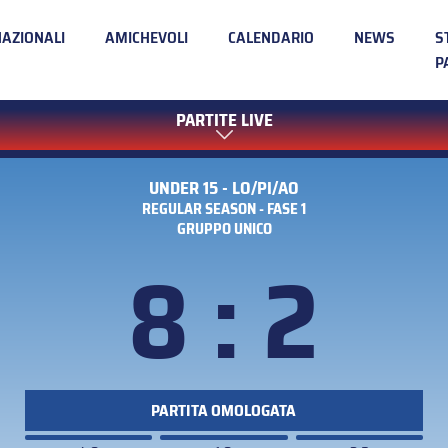
NAZIONALI
AMICHEVOLI
CALENDARIO
NEWS
S
P
PARTITE LIVE
UNDER 15 - LO/PI/AO
REGULAR SEASON - FASE 1
GRUPPO UNICO
8 : 2
PARTITA OMOLOGATA