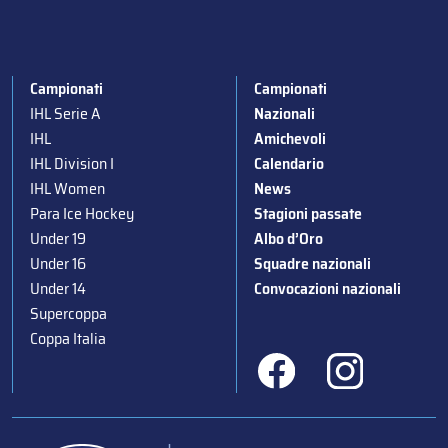
Campionati
Campionati
IHL Serie A
Nazionali
IHL
Amichevoli
IHL Division I
Calendario
IHL Women
News
Para Ice Hockey
Stagioni passate
Under 19
Albo d’Oro
Under 16
Squadre nazionali
Under 14
Convocazioni nazionali
Supercoppa
Coppa Italia