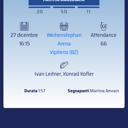
2:0
5:0
1:1
27 dicembre
Weihenstephan
Attendance
16:15
Arena
66
Vipiteno (BZ)
Ivan Leitner, Konrad Kofler
Durata
1:57
Segnapunti
Martina Amrain