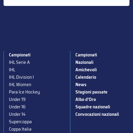
Campionati
Campionati
IHL Serie A
Nazionali
IHL
Amichevoli
IHL Division I
Calendario
IHL Women
News
Para Ice Hockey
Stagioni passate
Under 19
Albo d’Oro
Under 16
Squadre nazionali
Under 14
Convocazioni nazionali
Supercoppa
Coppa Italia