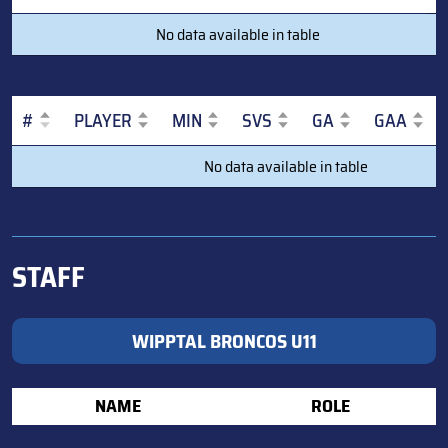
#
PLAYER
G
A
PTS
PIM
No data available in table
(POSITION)
#
PLAYER
MIN
SVS
GA
GAA
#
PLAYER
MIN
SVS
GA
GAA
No data available in table
STAFF
WIPPTAL BRONCOS U11
NAME
ROLE