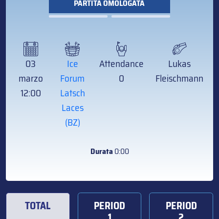
PARTITA OMOLOGATA
03
Ice
Attendance
Lukas
marzo
Forum
0
Fleischmann
12:00
Latsch
Laces
(BZ)
Durata
0:00
TOTAL
PERIOD
PERIOD
1
2