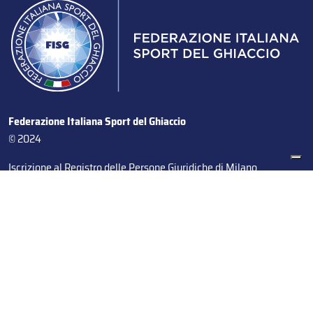
Federazione Italiana Sport del Ghiaccio
© 2024
Iscrizione al Registro delle Persone Giuridiche di Milano
n.1562/2017 CF 97016560159 | P. IVA 05235981007 Sede
Legale: Via Piranesi 46 – 20137 – Milano