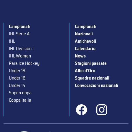
Campionati
Campionati
IHL Serie A
Nazionali
IHL
Amichevoli
IHL Division I
Calendario
IHL Women
News
Para Ice Hockey
Stagioni passate
Under 19
Albo d’Oro
Under 16
Squadre nazionali
Under 14
Convocazioni nazionali
Supercoppa
Coppa Italia