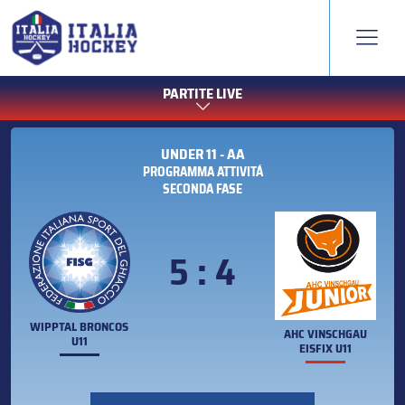
PARTITE LIVE
UNDER 11 - AA
PROGRAMMA ATTIVITÁ
SECONDA FASE
5 : 4
WIPPTAL BRONCOS
AHC VINSCHGAU
U11
EISFIX U11