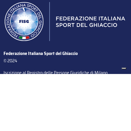
Federazione Italiana Sport del Ghiaccio
© 2024
Iscrizione al Registro delle Persone Giuridiche di Milano
n.1562/2017 CF 97016560159 | P. IVA 05235981007 Sede
Legale: Via Piranesi 46 – 20137 – Milano