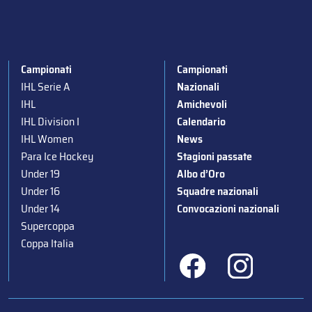
Campionati
Campionati
IHL Serie A
Nazionali
IHL
Amichevoli
IHL Division I
Calendario
IHL Women
News
Para Ice Hockey
Stagioni passate
Under 19
Albo d’Oro
Under 16
Squadre nazionali
Under 14
Convocazioni nazionali
Supercoppa
Coppa Italia