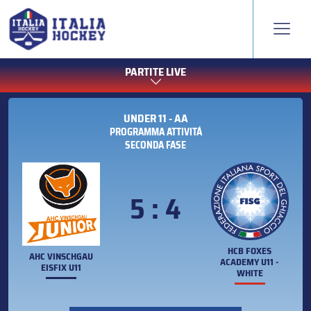
PARTITE LIVE
UNDER 11 - AA
PROGRAMMA ATTIVITÁ
SECONDA FASE
5 : 4
HCB FOXES
AHC VINSCHGAU
ACADEMY U11 -
EISFIX U11
WHITE