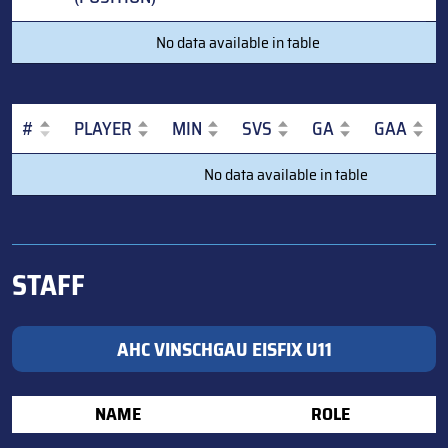
#
PLAYER
G
A
PTS
PIM
No data available in table
(POSITION)
#
PLAYER
MIN
SVS
GA
GAA
#
PLAYER
MIN
SVS
GA
GAA
No data available in table
STAFF
AHC VINSCHGAU EISFIX U11
NAME
ROLE