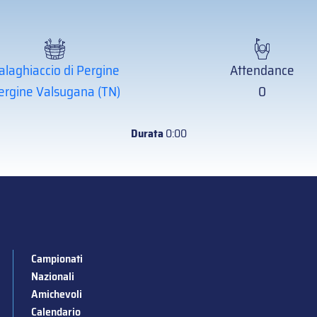
alaghiaccio di Pergine
Attendance
ergine Valsugana (TN)
0
Durata
0:00
Campionati
Nazionali
Amichevoli
Calendario