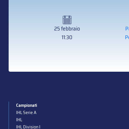
25 febbraio
P
11:30
P
Campionati
IHL Serie A
IHL
IHL Division I