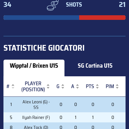
34
21
SHOTS
STATISTICHE GIOCATORI
Wipptal / Brixen U15
SG Cortina U15
PLAYER
#
G
A
PTS
PIM
(POSITION)
#
PLAYER
G
A
PTS
PIM
Alex Leoni (G) -
1
0
0
0
0
(POSITION)
SS
5
Ilyah Rainer (F)
0
1
1
0
8
Alex Tock (D)
0
0
0
0