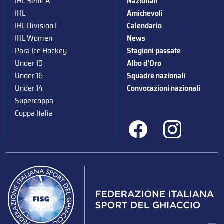
IHL Serie A
Nazionali
IHL
Amichevoli
IHL Division I
Calendario
IHL Women
News
Para Ice Hockey
Stagioni passate
Under 19
Albo d’Oro
Under 16
Squadre nazionali
Under 14
Convocazioni nazionali
Supercoppa
Coppa Italia