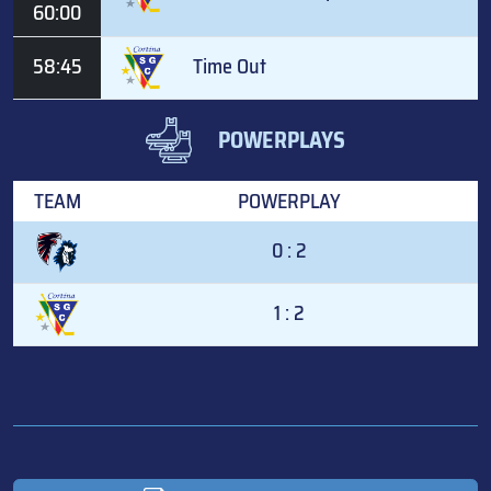
60:00
58:45
Time Out
POWERPLAYS
TEAM
POWERPLAY
0 : 2
1 : 2