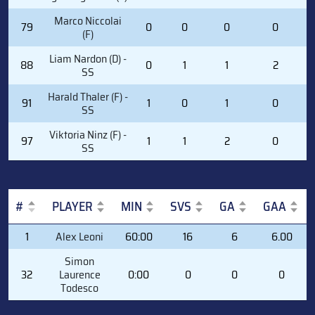
Marco Niccolai
79
0
0
0
0
(F)
Liam Nardon (D) -
88
0
1
1
2
SS
Harald Thaler (F) -
91
1
0
1
0
SS
Viktoria Ninz (F) -
97
1
1
2
0
SS
#
PLAYER
MIN
SVS
GA
GAA
#
PLAYER
MIN
SVS
GA
GAA
1
Alex Leoni
60:00
16
6
6.00
Simon
32
Laurence
0:00
0
0
0
Todesco