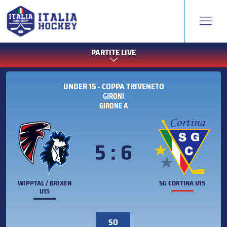
PARTITE LIVE
UNDER 15 - COPPA TRIVENETO
GIRONI
GIRONE A
5 : 6
WIPPTAL / BRIXEN
SG CORTINA U15
U15
SO