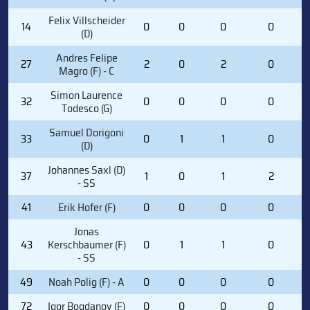
Felix Villscheider
14
0
0
0
0
(D)
Andres Felipe
27
2
0
2
0
Magro (F) - C
Simon Laurence
32
0
0
0
0
Todesco (G)
Samuel Dorigoni
33
0
1
1
0
(D)
Johannes Saxl (D)
37
1
0
1
2
- SS
41
Erik Hofer (F)
0
0
0
0
Jonas
43
Kerschbaumer (F)
0
1
1
0
- SS
49
Noah Polig (F) - A
0
0
0
0
72
Igor Bogdanov (F)
0
0
0
0