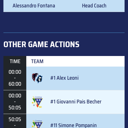
Alessandro Fontana
Head Coach
OTHER GAME ACTIONS
TIME
TEAM
00:00
-
#1 Alex Leoni
60:00
00:00
-
#1 Giovanni Pais Becher
50:05
50:05
-
#11 Simone Pompanin