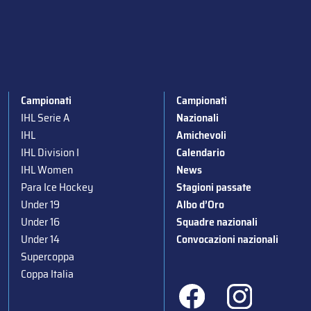
Campionati
Campionati
IHL Serie A
Nazionali
IHL
Amichevoli
IHL Division I
Calendario
IHL Women
News
Para Ice Hockey
Stagioni passate
Under 19
Albo d’Oro
Under 16
Squadre nazionali
Under 14
Convocazioni nazionali
Supercoppa
Coppa Italia