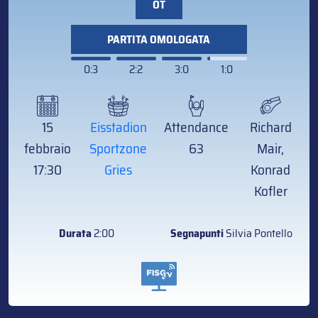
OT
PARTITA OMOLOGATA
0:3
2:2
3:0
1:0
15
Eisstadion
Attendance
Richard
febbraio
Sportzone
63
Mair,
17:30
Gries
Konrad
Kofler
Durata
2:00
Segnapunti
Silvia Pontello