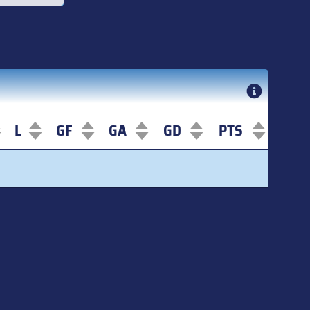
L
GF
GA
GD
PTS
L
GF
GA
GD
PTS