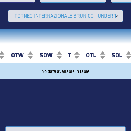
OTW
SOW
T
OTL
SOL
OTW
SOW
T
OTL
SOL
No data available in table