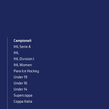
Campionati
IHL Serie A
IHL
IHL Division I
IHL Women
Para Ice Hockey
Under 19
Under 16
Under 14
Supercoppa
Coppa Italia