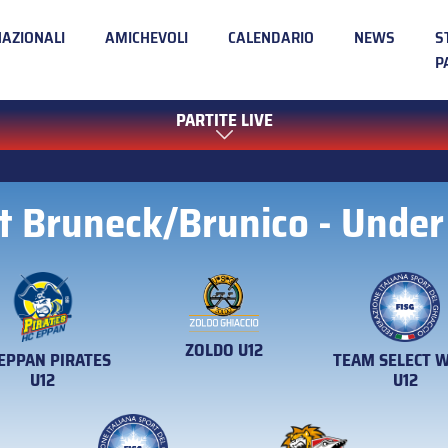
NAZIONALI
AMICHEVOLI
CALENDARIO
NEWS
S
P
PARTITE LIVE
t Bruneck/Brunico - Under
ZOLDO U12
 EPPAN PIRATES
TEAM SELECT 
U12
U12