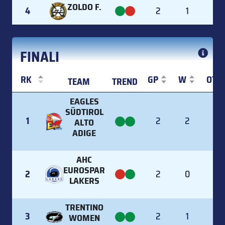
ZOLDO F.
4
2
1
0
FINALI
RK
GP
W
OTW
TEAM
TREND
RK
TEAM
TREND
GP
W
OTW
EAGLES
SÜDTIROL
1
2
2
0
ALTO
ADIGE
AHC
EUROSPAR
2
2
0
0
LAKERS
TRENTINO
3
2
1
0
WOMEN