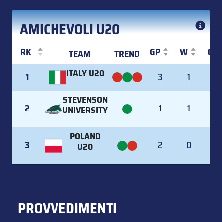
AMICHEVOLI U20
RK
GP
W
OT
TEAM
TREND
RK
TEAM
TREND
GP
W
OT
ITALY U20
1
3
1
STEVENSON
2
1
1
UNIVERSITY
POLAND
3
2
0
U20
PROVVEDIMENTI