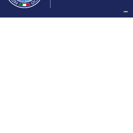
Federazione Italiana Sport del Ghiaccio
© 2024
Iscrizione al Registro delle Persone Giuridiche di Milano
n.1562/2017 CF 97016560159 | P. IVA 05235981007 Sede
Legale: Via Piranesi 46 – 20137 – Milano