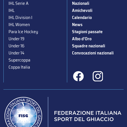
IHL Serie A
Nazionali
IHL
Amichevoli
IHL Division I
Calendario
IHL Women
News
Para Ice Hockey
Stagioni passate
Under 19
Albo d’Oro
Under 16
Squadre nazionali
Under 14
Convocazioni nazionali
Supercoppa
Coppa Italia