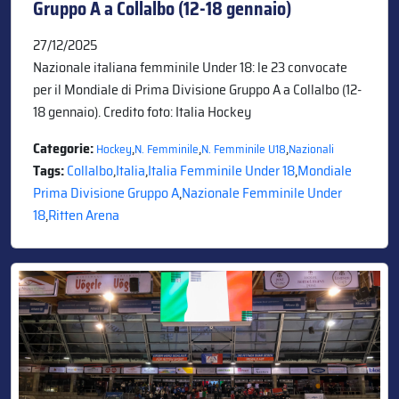
Gruppo A a Collalbo (12-18 gennaio)
27/12/2025
Nazionale italiana femminile Under 18: le 23 convocate
per il Mondiale di Prima Divisione Gruppo A a Collalbo (12-
18 gennaio). Credito foto: Italia Hockey
Categorie:
,
,
,
Hockey
N. Femminile
N. Femminile U18
Nazionali
Tags:
Collalbo
,
Italia
,
Italia Femminile Under 18
,
Mondiale
Prima Divisione Gruppo A
,
Nazionale Femminile Under
18
,
Ritten Arena