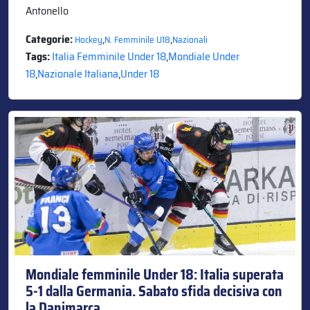
Antonello
Categorie:
,
,
Hockey
N. Femminile U18
Nazionali
Tags:
Italia Femminile Under 18
,
Mondiale Under
18
,
Nazionale Italiana
,
Under 18
Mondiale femminile Under 18: Italia superata
5-1 dalla Germania. Sabato sfida decisiva con
la Danimarca