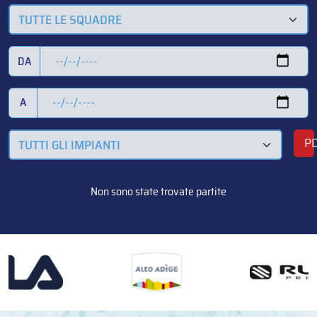
TUTTE LE SQUADRE
DA
A
P
TUTTI GLI IMPIANTI
Non sono state trovate partite