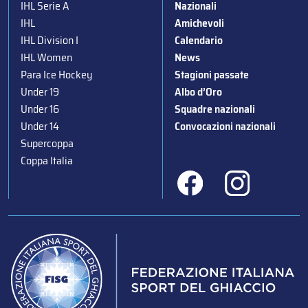
IHL Serie A
Nazionali
IHL
Amichevoli
IHL Division I
Calendario
IHL Women
News
Para Ice Hockey
Stagioni passate
Under 19
Albo d’Oro
Under 16
Squadre nazionali
Under 14
Convocazioni nazionali
Supercoppa
Coppa Italia