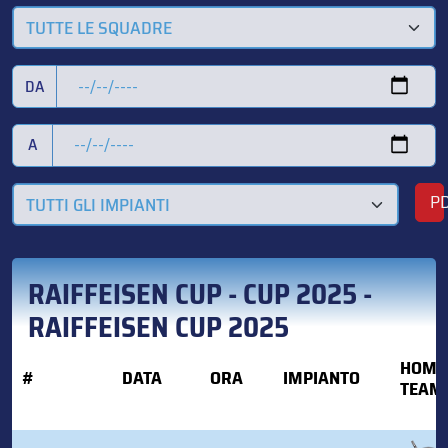
TUTTE LE SQUADRE
DA
A
P
TUTTI GLI IMPIANTI
RAIFFEISEN CUP - CUP 2025 -
RAIFFEISEN CUP 2025
HOME
#
DATA
ORA
IMPIANTO
TEAM