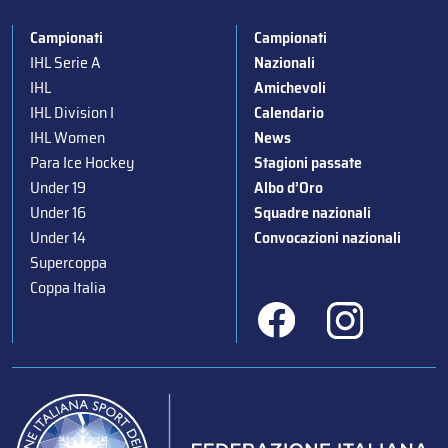
Campionati
Campionati
IHL Serie A
Nazionali
IHL
Amichevoli
IHL Division I
Calendario
IHL Women
News
Para Ice Hockey
Stagioni passate
Under 19
Albo d’Oro
Under 16
Squadre nazionali
Under 14
Convocazioni nazionali
Supercoppa
Coppa Italia