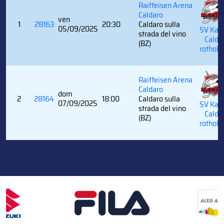
Raiffeisen Arena
Caldaro
ven
1
28163
20:30
Caldaro sulla
05/09/2025
SV Kalt
strada del vino
Calda
(BZ)
rothobl
Raiffeisen Arena
Caldaro
dom
2
28164
18:00
Caldaro sulla
07/09/2025
SV Kalt
strada del vino
Calda
(BZ)
rothobl