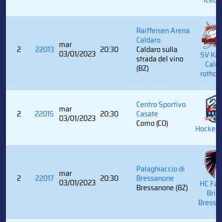
Raiffeisen Arena
Caldaro
mar
2
22013
20:30
Caldaro sulla
03/01/2023
SV Kal
strada del vino
Cald
(BZ)
rothob
Centro Sportivo
mar
2
22015
20:30
Casate
03/01/2023
Como (CO)
Hockey
Palaghiaccio di
mar
2
22017
20:30
Bressanone
03/01/2023
HC Fal
Bressanone (BZ)
Brix
Bressa