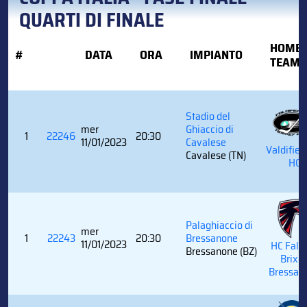
QUARTI DI FINALE
HOME
#
DATA
ORA
IMPIANTO
TEAM
Stadio del
mer
Ghiaccio di
1
22246
20:30
11/01/2023
Cavalese
Valdifi
Cavalese (TN)
HC
Palaghiaccio di
mer
1
22243
20:30
Bressanone
11/01/2023
HC Falc
Bressanone (BZ)
Brixe
Bressan