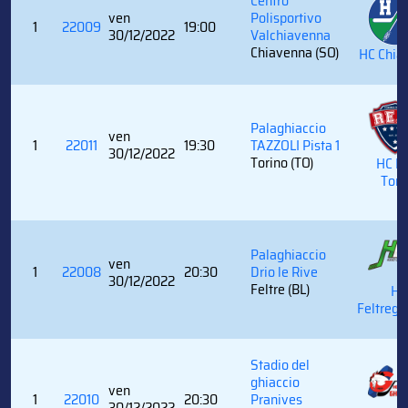
Centro
ven
Polisportivo
1
22009
19:00
30/12/2022
Valchiavenna
Chiavenna (SO)
HC Chia
Palaghiaccio
ven
1
22011
19:30
TAZZOLI Pista 1
30/12/2022
Torino (TO)
HC R
Tori
Palaghiaccio
ven
1
22008
20:30
Drio le Rive
30/12/2022
Feltre (BL)
HC
Feltregh
Stadio del
ghiaccio
ven
1
22010
20:30
Pranives
30/12/2022