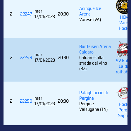
Acinque Ice
mar
2
22247
20:30
Arena
17/01/2023
HCM
Varese (VA)
Vares
Hocke
Raiffeisen Arena
Caldaro
mar
2
22249
20:30
Caldaro sulla
17/01/2023
SV Kalt
strada del vino
Caldar
(BZ)
rothobl
Palaghiaccio di
mar
Pergine
2
22250
20:30
17/01/2023
Pergine
Hocke
Valsugana (TN)
Pergin
Sapie