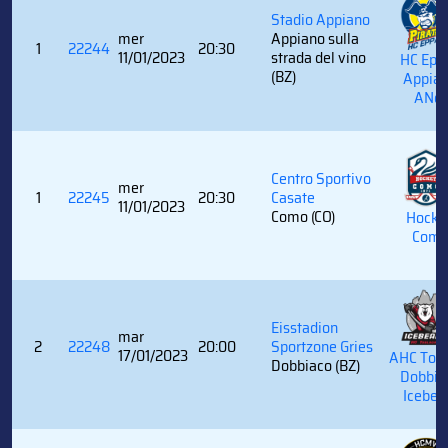
Stadio Appiano
mer
Appiano sulla
1
22244
20:30
11/01/2023
strada del vino
HC Epp
(BZ)
Appia
ANet
Centro Sportivo
mer
1
22245
20:30
Casate
11/01/2023
Como (CO)
Hocke
Com
Eisstadion
mar
2
22248
20:00
Sportzone Gries
17/01/2023
AHC Tob
Dobbiaco (BZ)
Dobbia
Icebea