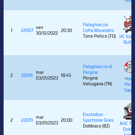
Hock
Palaghiaccio
ven
1
22007
20:30
Cotta Morandini
30/12/2022
Torre Pellice (TO)
HC Valpe
Bulld
Palaghiaccio di
mar
Pergine
2
22016
18:45
03/01/2023
Pergine
Hock
Valsugana (TN)
Perg
Sapi
Eisstadion
mar
2
22019
20:00
Sportzone Gries
03/01/2023
AHC To
Dobbiaco (BZ)
Dobbi
Icebe