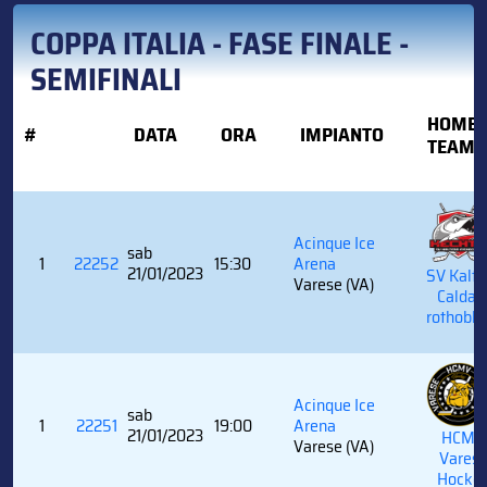
COPPA ITALIA - FASE FINALE -
SEMIFINALI
HOME
#
DATA
ORA
IMPIANTO
TEAM
Acinque Ice
sab
1
22252
15:30
Arena
21/01/2023
SV Kalte
Varese (VA)
Caldar
rothobla
Acinque Ice
sab
1
22251
19:00
Arena
21/01/2023
HCMV
Varese (VA)
Vares
Hocke