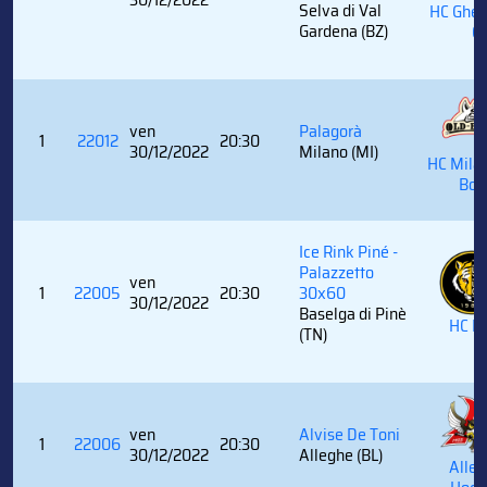
Selva di Val
HC Gher
Gardena (BZ)
C
ven
Palagorà
1
22012
20:30
30/12/2022
Milano (MI)
HC Mila
Boy
Ice Rink Piné -
Palazzetto
ven
1
22005
20:30
30x60
30/12/2022
Baselga di Pinè
HC P
(TN)
ven
Alvise De Toni
1
22006
20:30
30/12/2022
Alleghe (BL)
Alle