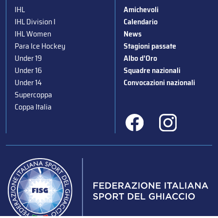
IHL
Amichevoli
IHL Division I
Calendario
IHL Women
News
Para Ice Hockey
Stagioni passate
Under 19
Albo d’Oro
Under 16
Squadre nazionali
Under 14
Convocazioni nazionali
Supercoppa
Coppa Italia