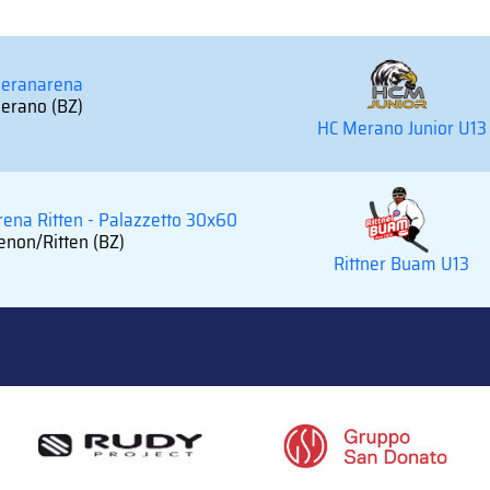
eranarena
erano (BZ)
HC Merano Junior U13
rena Ritten - Palazzetto 30x60
enon/Ritten (BZ)
Rittner Buam U13