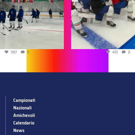
567
0
451
0
Campionati
Nazionali
Amichevoli
Calendario
News