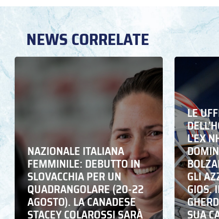
NEWS CORRELATE
LE UFF
DELL’
L’EX N
NAZIONALE ITALIANA
DOMING
FEMMINILE: DEBUTTO IN
BOLZA
SLOVACCHIA PER UN
GLI A
QUADRANGOLARE (20-22
GIOS. I
AGOSTO). LA CANADESE
GHERD
STACEY COLAROSSI SARÀ
SUA C