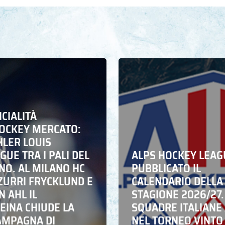
ICIALITÀ
HOCKEY MERCATO:
HLER LOUIS
UE TRA I PALI DEL
ALPS HOCKEY LEAG
NO. AL MILANO HC
PUBBLICATO IL
ZZURRI FRYCKLUND E
CALENDARIO DELLA
N AHL IL
STAGIONE 2026/27.
EINA CHIUDE LA
SQUADRE ITALIANE 
AMPAGNA DI
NEL TORNEO VINTO