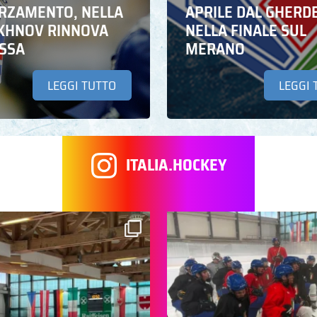
RZAMENTO, NELLA
APRILE DAL GHERD
IKHNOV RINNOVA
NELLA FINALE SUL
ASSA
MERANO
LEGGI TUTTO
LEGGI 
ITALIA.HOCKEY