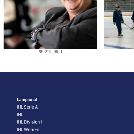
216
1
Campionati
IHL Serie A
IHL
IHL Division I
IHL Women