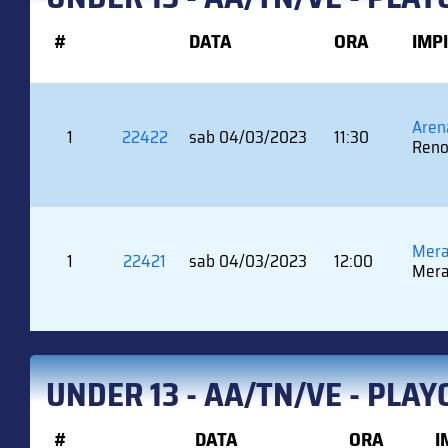
#
DATA
ORA
IMP
Aren
1
22422
sab 04/03/2023
11:30
Reno
Mera
1
22421
sab 04/03/2023
12:00
Mera
UNDER 13 - AA/TN/VE - PLAY
#
DATA
ORA
I