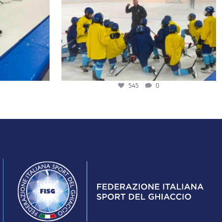
545
0