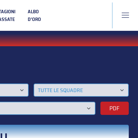
TAGIONI
ALBO
ASSATE
D’ORO
TUTTE LE SQUADRE
PDF
LI