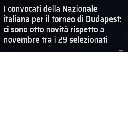
I convocati della Nazionale
italiana per il torneo di Budapest:
ci sono otto novità rispetto a
novembre tra i 29 selezionati
04/12/2025
HOCKEY
N. SENIOR
NAZIONALI
Lo staff tecnico della
Nazionale italiana
ha ufficializzato le
convocazioni per il secondo appuntamento con la
European Cup
of Nations
, in programma a Budapest dal 12 al 14 dicembre. Sono
29 (come in Polonia) i giocatori selezionati per l’impegno
ungherese, inseriti nel contesto di una rosa che avrà
otto volti
nuovi rispetto a quanto visto a Sosnowiec
, nessuno dei quali è al
debutto con la Nazionale. Non cambiano le “misure” in casa Italia,
con tre portieri, dieci difensori e sedici attaccanti selezionati.