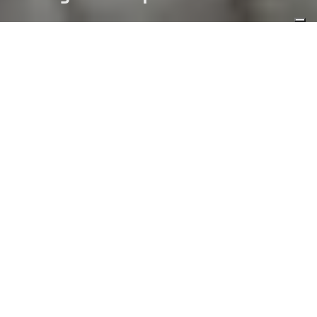
05/03/2025
HOCKEY
IHL
Primo potenziale punto di svolta per i playoff di IHL con due serie
dei quarti di finale che potrebbero chiudersi giovedì sera: con
un’altra vittoria Caldaro e Varese eliminerebbero Valpellice e
Alleghe dandosi poi appuntamento in semifinale.
Piemontesi e
agordini però faranno di tutto per allungare i propri duelli a sabato,
quando sicuramente Feltre-Appiano e Aosta-Fiemme saranno
rigiocate a piste invertite dopo l’1-1 delle prime due partite. Queste
due sfide sono serratissime ed è lecito aspettarsi di tutto. Solo a
Caldaro e Varese in caso di parità al 60’ ci sarà l’overtime lungo da
20’ in tre contro tre, trattandosi di gare potenzialmente decisive.
Si comincia alle 20 proprio da Aosta
, dove i padroni di casa
ricevono un Fiemme gasato dal successo di martedì all’overtime. I
trentini hanno dimostrato di potersela giocare contro la squadra di