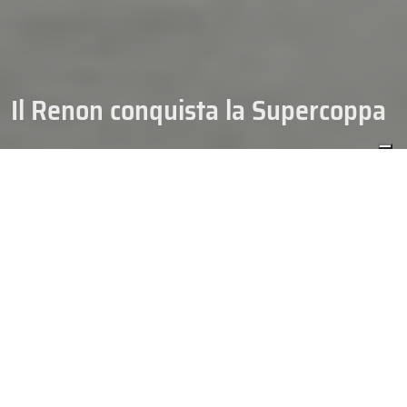
Il Renon conquista la Supercoppa
HOCKEY
NEWS HOCKEY (ARCHIVIO)
14/09/2024
SUPERCOPPA
La Supercoppa torna a Collalbo. I Rittner Buam SkyAlps
conquistano il primo trofeo stagionale dell’hockey italiano con
una netta vittoria contro l’Hockey Pergine Sapiens per 7 a 0.
La
squadra di Collalbo mette subito le cose in chiaro, grazie anche ad
un powerplay perfetto (4 su 4), e fin dal primo tempo (parziale di 3
a 0).
Mattatore dell’incontro Diego Cuglietta: l’ex Cortina
realizza una tripletta. Doppiette per Insam e Hjorth. Shutout per