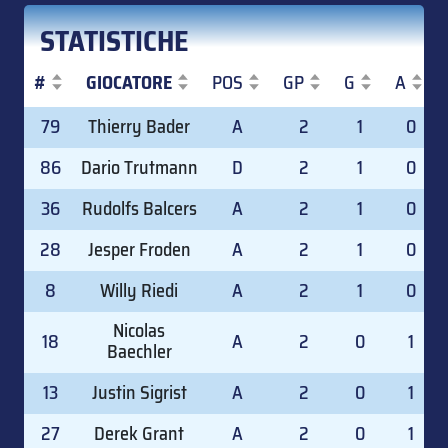
STATISTICHE
#
GIOCATORE
POS
GP
G
A
#
GIOCATORE
POS
GP
G
A
79
Thierry Bader
A
2
1
0
86
Dario Trutmann
D
2
1
0
36
Rudolfs Balcers
A
2
1
0
28
Jesper Froden
A
2
1
0
8
Willy Riedi
A
2
1
0
Nicolas
18
A
2
0
1
Baechler
13
Justin Sigrist
A
2
0
1
27
Derek Grant
A
2
0
1