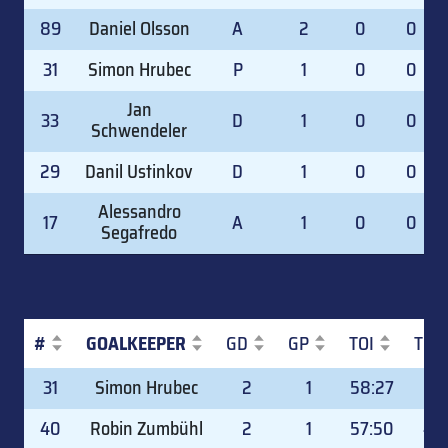
89
Daniel Olsson
A
2
0
0
31
Simon Hrubec
P
1
0
0
Jan
33
D
1
0
0
Schwendeler
29
Danil Ustinkov
D
1
0
0
Alessandro
17
A
1
0
0
Segafredo
#
GOALKEEPER
GD
GP
TOI
TOI
#
GOALKEEPER
GD
GP
TOI
TOI
31
Simon Hrubec
2
1
58:27
48.
40
Robin Zumbühl
2
1
57:50
48.