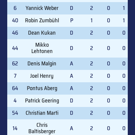
6
Yannick Weber
D
2
0
1
40
Robin Zumbühl
P
1
0
1
46
Dean Kukan
D
2
0
0
Mikko
44
D
2
0
0
Lehtonen
62
Denis Malgin
A
2
0
0
7
Joel Henry
A
2
0
0
64
Pontus Aberg
A
2
0
0
4
Patrick Geering
D
2
0
0
54
Christian Marti
D
2
0
0
Chris
14
A
2
0
0
Baltisberger