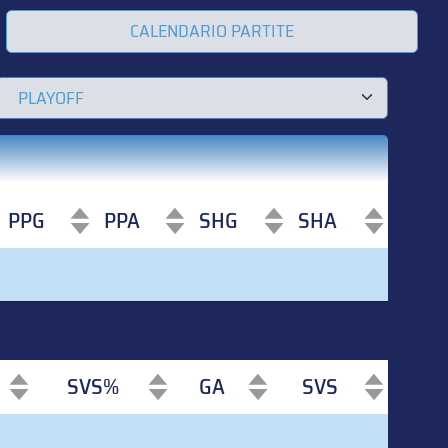
CALENDARIO PARTITE
PPG
PPA
SHG
SHA
PPG
PPA
SHG
SHA
SVS%
GA
SVS
SVS%
GA
SVS