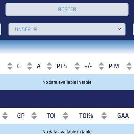
ROSTER
P
G
A
PTS
+/-
PIM
P
G
A
PTS
+/-
PIM
No data available in table
GP
TOI
TOI%
GAA
GP
TOI
TOI%
GAA
No data available in table