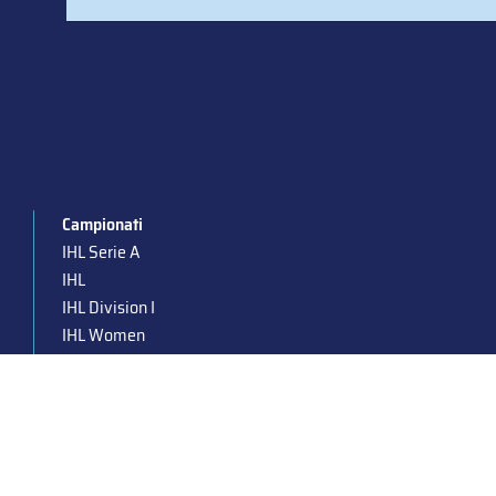
Campionati
IHL Serie A
IHL
IHL Division I
IHL Women
Para Ice Hockey
Under 19
Under 16
Under 14
Supercoppa