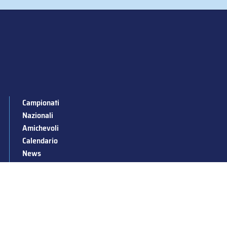
Campionati
Nazionali
Amichevoli
Calendario
News
Stagioni passate
Albo d’Oro
Squadre nazionali
Convocazioni nazionali