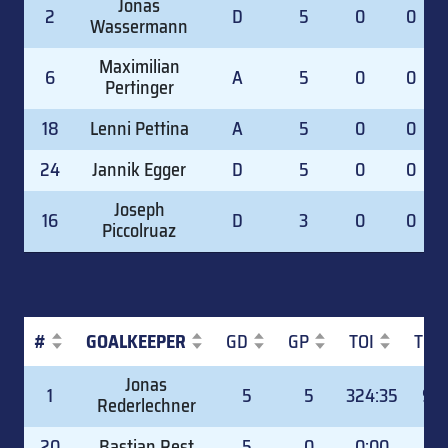
Jonas
2
D
5
0
0
Wassermann
Maximilian
6
A
5
0
0
Pertinger
18
Lenni Pettina
A
5
0
0
24
Jannik Egger
D
5
0
0
Joseph
16
D
3
0
0
Piccolruaz
#
GOALKEEPER
GD
GP
TOI
TOI
#
GOALKEEPER
GD
GP
TOI
TOI
Jonas
1
5
5
324:35
99.
Rederlechner
20
Bastian Rest
5
0
0:00
0.