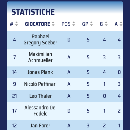
STATISTICHE
#
GIOCATORE
POS
GP
G
A
#
GIOCATORE
POS
GP
G
A
Raphael
4
D
5
4
4
Gregory Seeber
Maximilian
7
A
5
3
3
Achmueller
14
Jonas Plank
A
5
4
0
9
Nicolò Pettinari
A
5
1
3
21
Leo Thaler
A
5
0
4
Alessandro Del
17
D
5
1
2
Fedele
12
Jan Forer
A
3
2
1