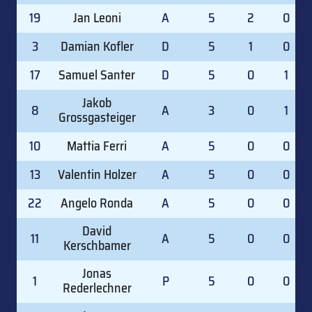
19
Jan Leoni
A
5
2
0
3
Damian Kofler
D
5
1
0
17
Samuel Santer
D
5
0
1
Jakob
8
A
3
0
1
Grossgasteiger
10
Mattia Ferri
A
5
0
0
13
Valentin Holzer
A
5
0
0
22
Angelo Ronda
A
5
0
0
David
11
A
5
0
0
Kerschbamer
Jonas
1
P
5
0
0
Rederlechner