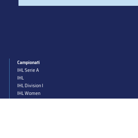
Campionati
IHL Serie A
IHL
IHL Division I
IHL Women
Para Ice Hockey
Under 19
Under 16
Under 14
Supercoppa