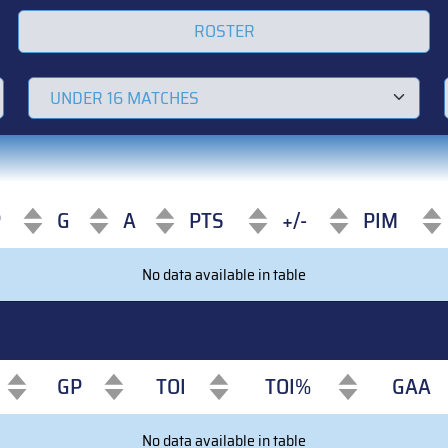
ROSTER
P
G
A
PTS
+/-
PIM
P
G
A
PTS
+/-
PIM
No data available in table
GP
TOI
TOI%
GAA
GP
TOI
TOI%
GAA
No data available in table