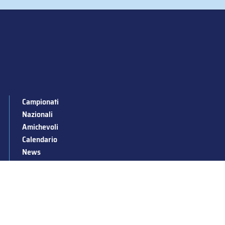
Campionati
Nazionali
Amichevoli
Calendario
News
Stagioni passate
Albo d’Oro
Squadre nazionali
Convocazioni nazionali