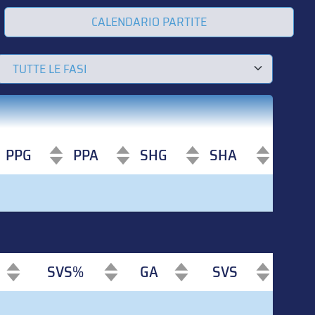
CALENDARIO PARTITE
PPG
PPA
SHG
SHA
PPG
PPA
SHG
SHA
SVS%
GA
SVS
SVS%
GA
SVS