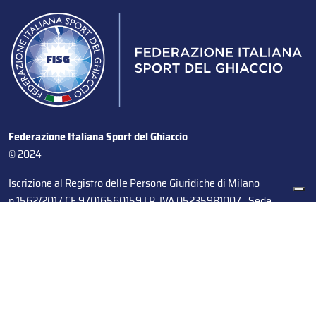
Federazione Italiana Sport del Ghiaccio
© 2024
Iscrizione al Registro delle Persone Giuridiche di Milano
n.1562/2017 CF 97016560159 | P. IVA 05235981007 Sede
Legale: Via Piranesi 46 – 20137 – Milano