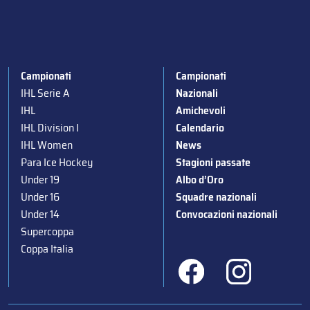
Campionati
Campionati
IHL Serie A
Nazionali
IHL
Amichevoli
IHL Division I
Calendario
IHL Women
News
Para Ice Hockey
Stagioni passate
Under 19
Albo d’Oro
Under 16
Squadre nazionali
Under 14
Convocazioni nazionali
Supercoppa
Coppa Italia