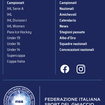
Campionati
Campionati
IHL Serie A
Nazionali
IHL
Amichevoli
IHL Division I
Calendario
IHL Women
News
Para Ice Hockey
Stagioni passate
Under 19
Albo d’Oro
Under 16
Squadre nazionali
Under 14
Convocazioni nazionali
Supercoppa
Coppa Italia