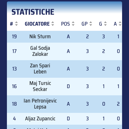
STATISTICHE
#
GIOCATORE
POS
GP
G
A
#
GIOCATORE
POS
GP
G
A
19
Nik Sturm
A
2
3
1
Gal Sodja
17
A
3
2
0
Zalokar
Zan Spari
13
A
3
2
0
Leben
Maj Tursic
16
D
3
1
1
Seckar
Ian Petronijevic
18
A
3
0
2
Lepsa
4
Aljaz Zupancic
D
3
1
0