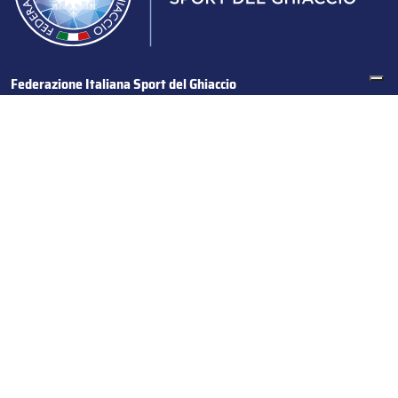
Federazione Italiana Sport del Ghiaccio
© 2024
Iscrizione al Registro delle Persone Giuridiche di Milano
n.1562/2017 CF 97016560159 | P. IVA 05235981007 Sede
Legale: Via Piranesi 46 – 20137 – Milano