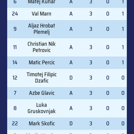
6
Matej Kuhar
A
3
0
1
24
Val Marn
A
3
0
1
Aljaz Hrobat
9
A
3
0
1
Plemelj
Christian Nik
11
A
3
0
1
Petrovic
14
Matic Percic
A
3
0
1
Timotej Filipic
12
D
3
0
0
Dzafic
7
Azbe Glavic
A
3
0
0
Luka
8
A
3
0
0
Gruskovnjak
22
Mark Skofic
D
3
0
0