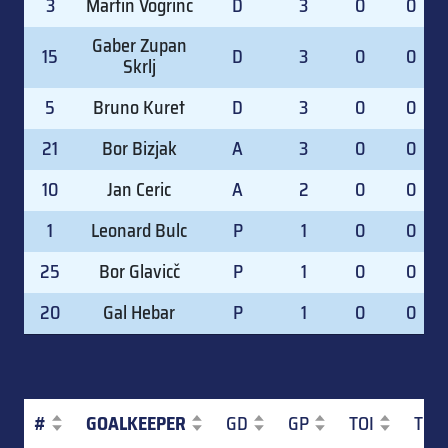
3
Martin Vogrinc
D
3
0
0
Gaber Zupan
15
D
3
0
0
Skrlj
5
Bruno Kuret
D
3
0
0
21
Bor Bizjak
A
3
0
0
10
Jan Ceric
A
2
0
0
1
Leonard Bulc
P
1
0
0
25
Bor Glavicč
P
1
0
0
20
Gal Hebar
P
1
0
0
#
GOALKEEPER
GD
GP
TOI
TOI