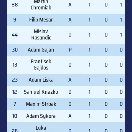
Martin
88
A
1
0
1
Chromiak
9
Filip Mesar
A
1
0
1
Mislav
44
D
1
0
1
Rosandic
30
Adam Gajan
P
1
0
0
Frantisek
13
D
1
0
0
Gajdos
23
Adam Liska
A
1
0
0
12
Samuel Knazko
D
1
0
0
7
Maxim Strbak
D
1
0
0
10
Adam Sykora
A
1
0
0
Luka
26
D
1
0
0