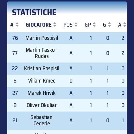
STATISTICHE
#
GIOCATORE
POS
GP
G
A
#
GIOCATORE
POS
GP
G
A
76
Martin Pospisil
A
1
0
2
Martin Fasko -
77
A
1
0
2
Rudas
22
Kristian Pospisil
A
1
1
0
6
Viliam Kmec
D
1
1
0
27
Marek Hrivik
A
1
1
0
8
Oliver Okuliar
A
1
1
0
Sebastian
21
A
1
0
1
Cederle