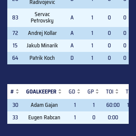
Radivojevic
Servac
83
A
1
0
0
Petrovsky
72
Andrej Kollar
A
1
0
0
15
Jakub Minarik
A
1
0
0
64
Patrik Koch
D
1
0
0
#
GOALKEEPER
GD
GP
TOI
TOI
#
GOALKEEPER
GD
GP
TOI
TOI
30
Adam Gajan
1
1
60:00
100
33
Eugen Rabcan
1
0
0:00
0.