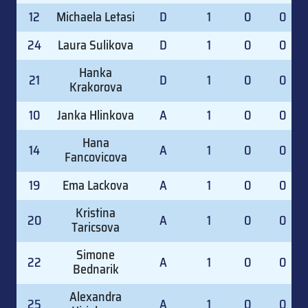
12
Michaela Letasi
D
1
0
0
24
Laura Sulikova
D
1
0
0
Hanka
21
D
1
0
0
Krakorova
10
Janka Hlinkova
A
1
0
0
Hana
14
A
1
0
0
Fancovicova
19
Ema Lackova
A
1
0
0
Kristina
20
A
1
0
0
Taricsova
Simone
22
A
1
0
0
Bednarik
Alexandra
25
A
1
0
0