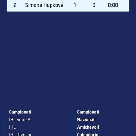
2
Simona Hupková
1
0
0:00
0.
Campionati
Campionati
IHL Serie A
Nazionali
IHL
Amichevoli
IHL Division I
Calendario