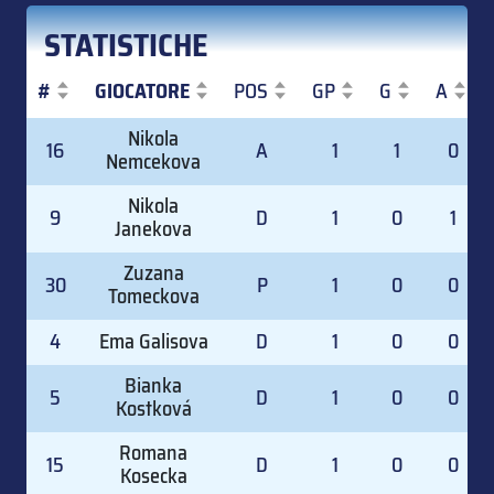
STATISTICHE
#
GIOCATORE
POS
GP
G
A
#
GIOCATORE
POS
GP
G
A
Nikola
16
A
1
1
0
Nemcekova
Nikola
9
D
1
0
1
Janekova
Zuzana
30
P
1
0
0
Tomeckova
4
Ema Galisova
D
1
0
0
Bianka
5
D
1
0
0
Kostková
Romana
15
D
1
0
0
Kosecka