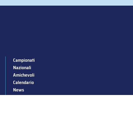
Campionati
Nazionali
Amichevoli
Calendario
News
Stagioni passate
Albo d’Oro
Squadre nazionali
Convocazioni nazionali