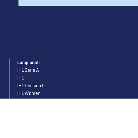
Campionati
IHL Serie A
IHL
IHL Division I
IHL Women
Para Ice Hockey
Under 19
Under 16
Under 14
Supercoppa