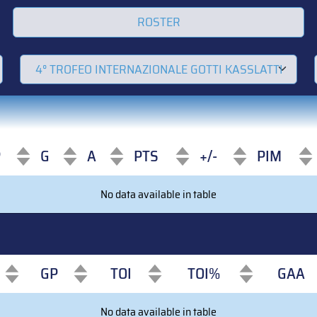
ROSTER
P
G
A
PTS
+/-
PIM
P
G
A
PTS
+/-
PIM
No data available in table
GP
TOI
TOI%
GAA
GP
TOI
TOI%
GAA
No data available in table