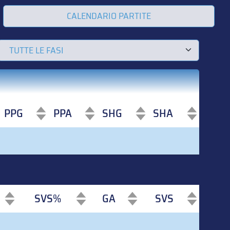
CALENDARIO PARTITE
PPG
PPA
SHG
SHA
PPG
PPA
SHG
SHA
SVS%
GA
SVS
SVS%
GA
SVS