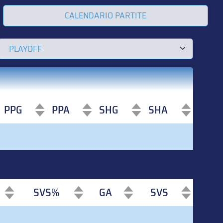
CALENDARIO PARTITE
PPG
PPA
SHG
SHA
PPG
PPA
SHG
SHA
SVS%
GA
SVS
SVS%
GA
SVS