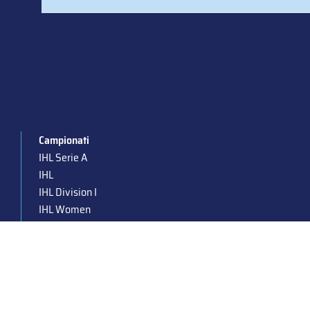
Campionati
IHL Serie A
IHL
IHL Division I
IHL Women
Para Ice Hockey
Under 19
Under 16
Under 14
Supercoppa