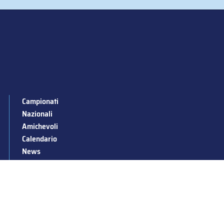
Campionati
Nazionali
Amichevoli
Calendario
News
Stagioni passate
Albo d’Oro
Squadre nazionali
Convocazioni nazionali