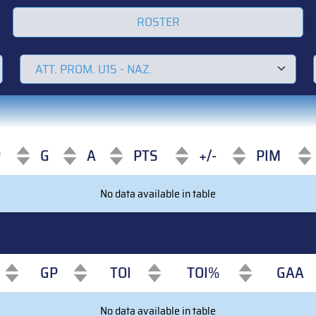
ROSTER
P
G
A
PTS
+/-
PIM
P
G
A
PTS
+/-
PIM
No data available in table
GP
TOI
TOI%
GAA
GP
TOI
TOI%
GAA
No data available in table