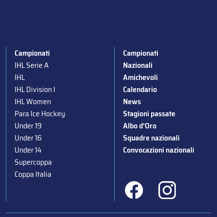
Campionati
Campionati
IHL Serie A
Nazionali
IHL
Amichevoli
IHL Division I
Calendario
IHL Women
News
Para Ice Hockey
Stagioni passate
Under 19
Albo d’Oro
Under 16
Squadre nazionali
Under 14
Convocazioni nazionali
Supercoppa
Coppa Italia