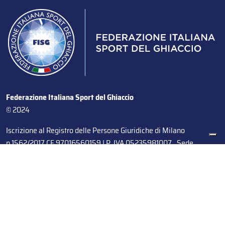
Federazione Italiana Sport del Ghiaccio
© 2024
Iscrizione al Registro delle Persone Giuridiche di Milano
n.1562/2017 CF 97016560159 | P. IVA 05235981007 Sede
Legale: Via Piranesi 46 – 20137 – Milano