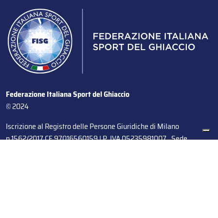
Federazione Italiana Sport del Ghiaccio
© 2024
Iscrizione al Registro delle Persone Giuridiche di Milano
n.1562/2017 CF 97016560159 | P. IVA 05235981007 Sede
Legale: Via Piranesi 46 – 20137 – Milano