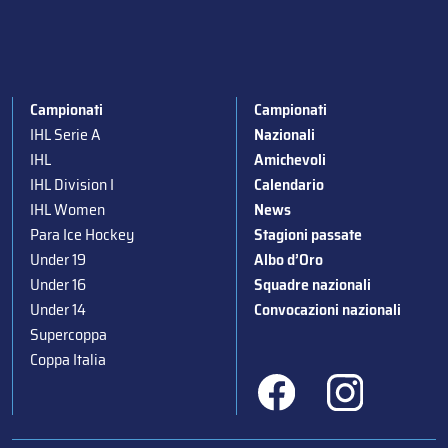
Campionati
Campionati
IHL Serie A
Nazionali
IHL
Amichevoli
IHL Division I
Calendario
IHL Women
News
Para Ice Hockey
Stagioni passate
Under 19
Albo d’Oro
Under 16
Squadre nazionali
Under 14
Convocazioni nazionali
Supercoppa
Coppa Italia