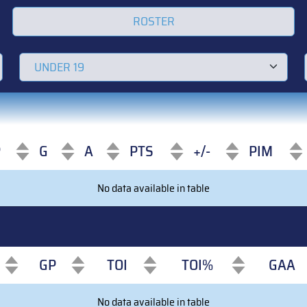
ROSTER
P
G
A
PTS
+/-
PIM
P
G
A
PTS
+/-
PIM
No data available in table
GP
TOI
TOI%
GAA
GP
TOI
TOI%
GAA
No data available in table