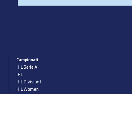
Campionati
IHL Serie A
IHL
IHL Division I
IHL Women
Para Ice Hockey
Under 19
Under 16
Under 14
Supercoppa