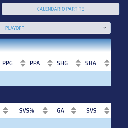
CALENDARIO PARTITE
PPG
PPA
SHG
SHA
PPG
PPA
SHG
SHA
SVS%
GA
SVS
SVS%
GA
SVS