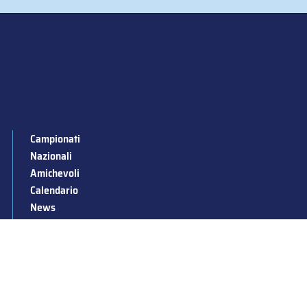
Campionati
Nazionali
Amichevoli
Calendario
News
Stagioni passate
Albo d’Oro
Squadre nazionali
Convocazioni nazionali