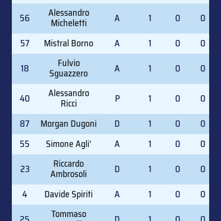
Alessandro
56
A
1
0
0
Micheletti
57
Mistral Borno
A
1
0
0
Fulvio
18
A
1
0
0
Sguazzero
Alessandro
40
P
1
0
0
Ricci
87
Morgan Dugoni
D
1
0
0
55
Simone Agli'
A
1
0
0
Riccardo
23
D
1
0
0
Ambrosoli
4
Davide Spiriti
A
1
0
0
Tommaso
25
D
1
0
0