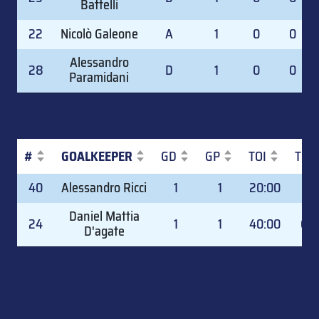
Battelli
22
Nicolò Galeone
A
1
0
0
Alessandro
28
D
1
0
0
Paramidani
#
GOALKEEPER
GD
GP
TOI
TOI
#
GOALKEEPER
GD
GP
TOI
TOI
40
Alessandro Ricci
1
1
20:00
33.
Daniel Mattia
24
1
1
40:00
66.
D'agate