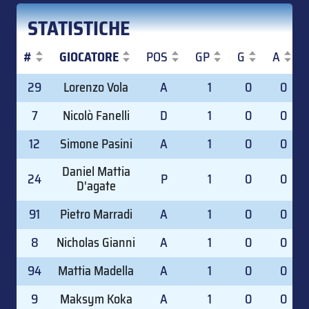
STATISTICHE
#
GIOCATORE
POS
GP
G
A
#
GIOCATORE
POS
GP
G
A
29
Lorenzo Vola
A
1
0
0
7
Nicolò Fanelli
D
1
0
0
12
Simone Pasini
A
1
0
0
Daniel Mattia
24
P
1
0
0
D'agate
91
Pietro Marradi
A
1
0
0
8
Nicholas Gianni
A
1
0
0
94
Mattia Madella
A
1
0
0
9
Maksym Koka
A
1
0
0