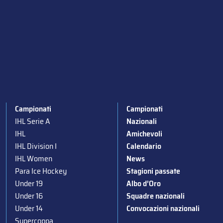
Campionati
Campionati
IHL Serie A
Nazionali
IHL
Amichevoli
IHL Division I
Calendario
IHL Women
News
Para Ice Hockey
Stagioni passate
Under 19
Albo d’Oro
Under 16
Squadre nazionali
Under 14
Convocazioni nazionali
Supercoppa