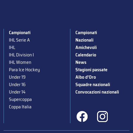
Campionati
Campionati
IHL Serie A
Nazionali
IHL
Amichevoli
IHL Division I
Calendario
IHL Women
News
Para Ice Hockey
Stagioni passate
Under 19
Albo d’Oro
Under 16
Squadre nazionali
Under 14
Convocazioni nazionali
Supercoppa
Coppa Italia