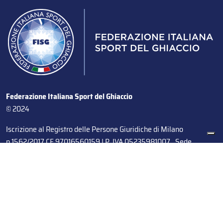
Federazione Italiana Sport del Ghiaccio
© 2024
Iscrizione al Registro delle Persone Giuridiche di Milano
n.1562/2017 CF 97016560159 | P. IVA 05235981007 Sede
Legale: Via Piranesi 46 – 20137 – Milano