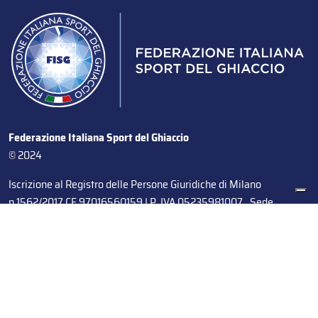
Federazione Italiana Sport del Ghiaccio
© 2024
Iscrizione al Registro delle Persone Giuridiche di Milano
n.1562/2017 CF 97016560159 | P. IVA 05235981007 Sede
Legale: Via Piranesi 46 – 20137 – Milano