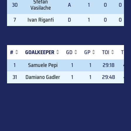
Stefan
30
A
1
0
0
Vasilache
7
Ivan Riganti
D
1
0
0
#
GOALKEEPER
GD
GP
TOI
TOI
#
GOALKEEPER
GD
GP
TOI
TOI
1
Samuele Pepi
1
1
29:18
48.
31
Damiano Gadler
1
1
29:48
49.