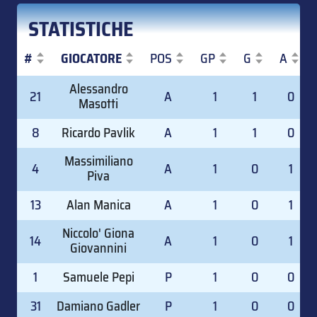
STATISTICHE
#
GIOCATORE
POS
GP
G
A
#
GIOCATORE
POS
GP
G
A
Alessandro
21
A
1
1
0
Masotti
8
Ricardo Pavlik
A
1
1
0
Massimiliano
4
A
1
0
1
Piva
13
Alan Manica
A
1
0
1
Niccolo' Giona
14
A
1
0
1
Giovannini
1
Samuele Pepi
P
1
0
0
31
Damiano Gadler
P
1
0
0