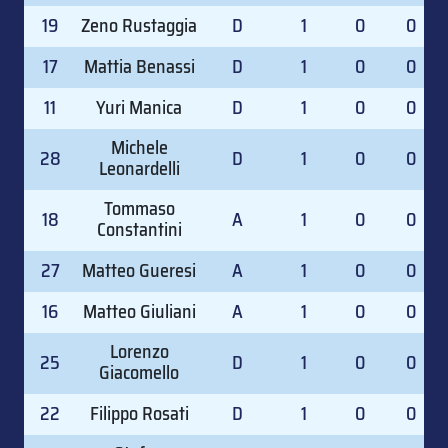
19
Zeno Rustaggia
D
1
0
0
17
Mattia Benassi
D
1
0
0
11
Yuri Manica
D
1
0
0
Michele
28
D
1
0
0
Leonardelli
Tommaso
18
A
1
0
0
Constantini
27
Matteo Gueresi
A
1
0
0
16
Matteo Giuliani
A
1
0
0
Lorenzo
25
D
1
0
0
Giacomello
22
Filippo Rosati
D
1
0
0