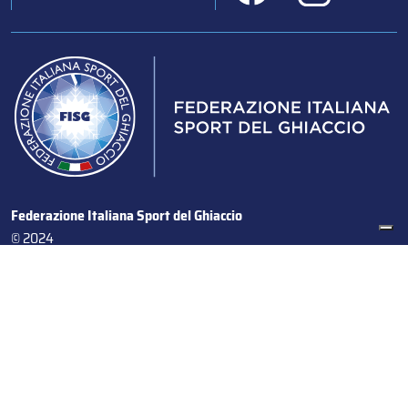
Federazione Italiana Sport del Ghiaccio
© 2024
Iscrizione al Registro delle Persone Giuridiche di Milano
n.1562/2017 CF 97016560159 | P. IVA 05235981007 Sede
Legale: Via Piranesi 46 – 20137 – Milano