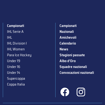
Campionati
Campionati
IHL Serie A
Nazionali
IHL
Amichevoli
IHL Division I
Calendario
IHL Women
News
Para Ice Hockey
Stagioni passate
Under 19
Albo d’Oro
Under 16
Squadre nazionali
Under 14
Convocazioni nazionali
Supercoppa
Coppa Italia