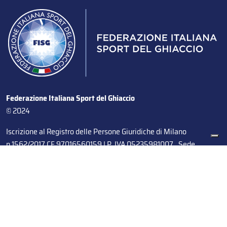
Federazione Italiana Sport del Ghiaccio
© 2024
Iscrizione al Registro delle Persone Giuridiche di Milano
n.1562/2017 CF 97016560159 | P. IVA 05235981007 Sede
Legale: Via Piranesi 46 – 20137 – Milano