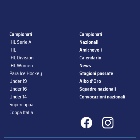
Campionati
Campionati
IHL Serie A
Nazionali
IHL
Amichevoli
IHL Division I
Calendario
IHL Women
News
Para Ice Hockey
Stagioni passate
Under 19
Albo d’Oro
Under 16
Squadre nazionali
Under 14
Convocazioni nazionali
Supercoppa
Coppa Italia