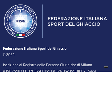
Federazione Italiana Sport del Ghiaccio
© 2024
Iscrizione al Registro delle Persone Giuridiche di Milano
n.1562/2017 CF 97016560159 | P. IVA 05235981007 Sede
Legale: Via Piranesi 46 – 20137 – Milano