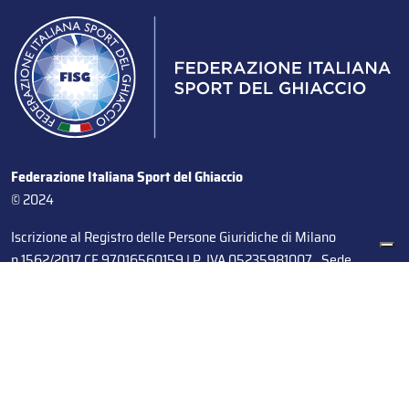
Federazione Italiana Sport del Ghiaccio
© 2024
Iscrizione al Registro delle Persone Giuridiche di Milano
n.1562/2017 CF 97016560159 | P. IVA 05235981007 Sede
Legale: Via Piranesi 46 – 20137 – Milano