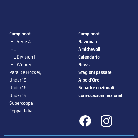
Campionati
Campionati
IHL Serie A
Nazionali
IHL
Amichevoli
IHL Division I
Calendario
IHL Women
News
Para Ice Hockey
Stagioni passate
Under 19
Albo d’Oro
Under 16
Squadre nazionali
Under 14
Convocazioni nazionali
Supercoppa
Coppa Italia