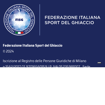
Federazione Italiana Sport del Ghiaccio
© 2024
Iscrizione al Registro delle Persone Giuridiche di Milano
n.1562/2017 CF 97016560159 | P. IVA 05235981007 Sede
Legale: Via Piranesi 46 – 20137 – Milano