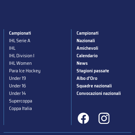
Campionati
Campionati
IHL Serie A
Nazionali
IHL
Amichevoli
IHL Division I
Calendario
IHL Women
News
Para Ice Hockey
Stagioni passate
Under 19
Albo d’Oro
Under 16
Squadre nazionali
Under 14
Convocazioni nazionali
Supercoppa
Coppa Italia