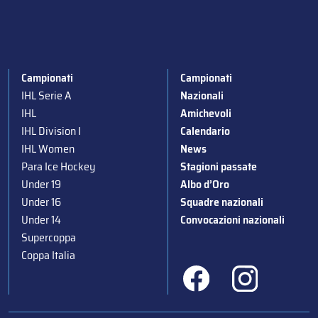
Campionati
Campionati
IHL Serie A
Nazionali
IHL
Amichevoli
IHL Division I
Calendario
IHL Women
News
Para Ice Hockey
Stagioni passate
Under 19
Albo d’Oro
Under 16
Squadre nazionali
Under 14
Convocazioni nazionali
Supercoppa
Coppa Italia