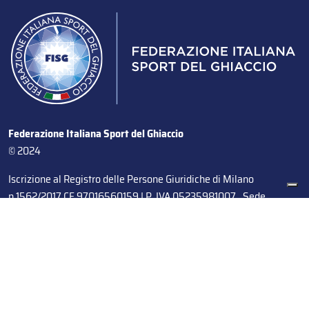
Federazione Italiana Sport del Ghiaccio
© 2024
Iscrizione al Registro delle Persone Giuridiche di Milano
n.1562/2017 CF 97016560159 | P. IVA 05235981007 Sede
Legale: Via Piranesi 46 – 20137 – Milano