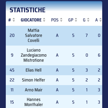
STATISTICHE
#
GIOCATORE
POS
GP
G
A
#
GIOCATORE
POS
GP
G
A
Mattia
20
Salvatore
A
5
7
0
Covelli
Luciano
9
Zandegiacomo
A
5
0
6
Mistrotione
45
Elias Hell
A
5
3
2
22
Simon Helfer
A
5
2
2
11
Arno Mair
A
5
1
3
Hannes
15
A
5
1
3
Monthaler