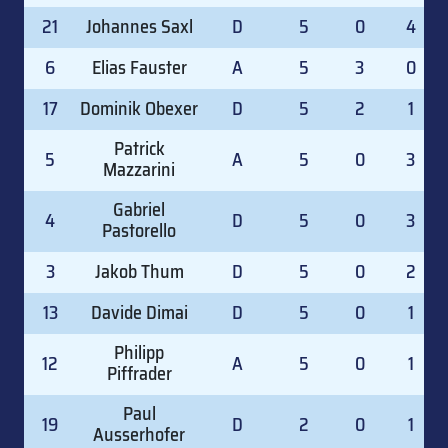
21
Johannes Saxl
D
5
0
4
6
Elias Fauster
A
5
3
0
17
Dominik Obexer
D
5
2
1
Patrick
5
A
5
0
3
Mazzarini
Gabriel
4
D
5
0
3
Pastorello
3
Jakob Thum
D
5
0
2
13
Davide Dimai
D
5
0
1
Philipp
12
A
5
0
1
Piffrader
Paul
19
D
2
0
1
Ausserhofer