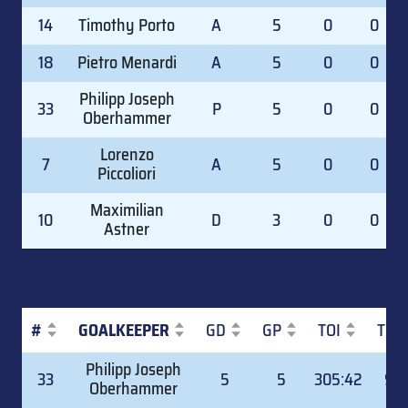
14
Timothy Porto
A
5
0
0
18
Pietro Menardi
A
5
0
0
Philipp Joseph
33
P
5
0
0
Oberhammer
Lorenzo
7
A
5
0
0
Piccoliori
Maximilian
10
D
3
0
0
Astner
#
GOALKEEPER
GD
GP
TOI
TOI
#
GOALKEEPER
GD
GP
TOI
TOI
Philipp Joseph
33
5
5
305:42
99.
Oberhammer