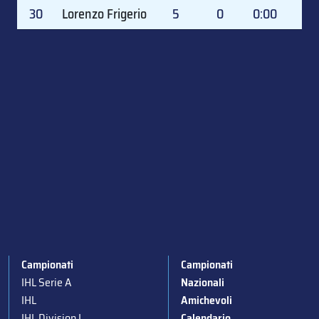
30
Lorenzo Frigerio
5
0
0:00
0.
Campionati
Campionati
IHL Serie A
Nazionali
IHL
Amichevoli
IHL Division I
Calendario