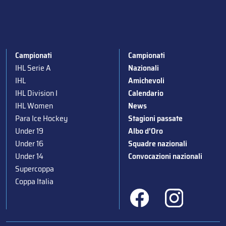
Campionati
Campionati
IHL Serie A
Nazionali
IHL
Amichevoli
IHL Division I
Calendario
IHL Women
News
Para Ice Hockey
Stagioni passate
Under 19
Albo d’Oro
Under 16
Squadre nazionali
Under 14
Convocazioni nazionali
Supercoppa
Coppa Italia