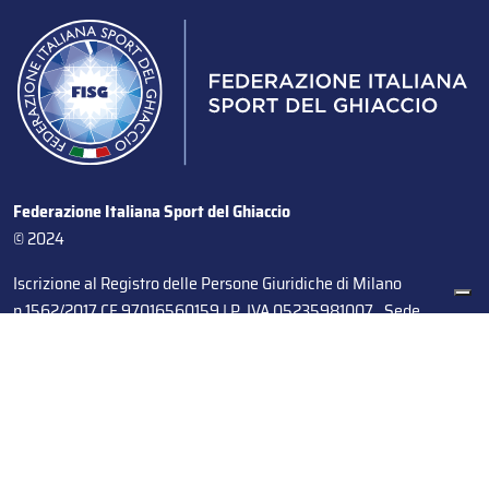
Federazione Italiana Sport del Ghiaccio
© 2024
Iscrizione al Registro delle Persone Giuridiche di Milano
n.1562/2017 CF 97016560159 | P. IVA 05235981007 Sede
Legale: Via Piranesi 46 – 20137 – Milano