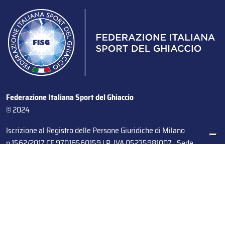
Federazione Italiana Sport del Ghiaccio
© 2024
Iscrizione al Registro delle Persone Giuridiche di Milano
n.1562/2017 CF 97016560159 | P. IVA 05235981007 Sede
Legale: Via Piranesi 46 – 20137 – Milano