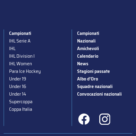
Campionati
Campionati
IHL Serie A
Nazionali
IHL
Amichevoli
IHL Division I
Calendario
IHL Women
News
Para Ice Hockey
Stagioni passate
Under 19
Albo d’Oro
Under 16
Squadre nazionali
Under 14
Convocazioni nazionali
Supercoppa
Coppa Italia