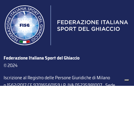
Federazione Italiana Sport del Ghiaccio
© 2024
Iscrizione al Registro delle Persone Giuridiche di Milano
n.1562/2017 CF 97016560159 | P. IVA 05235981007 Sede
Legale: Via Piranesi 46 – 20137 – Milano