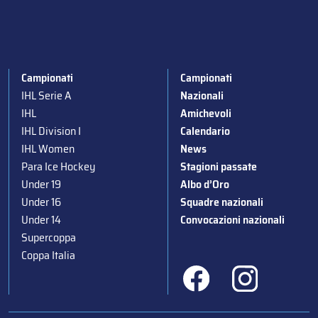
Campionati
Campionati
IHL Serie A
Nazionali
IHL
Amichevoli
IHL Division I
Calendario
IHL Women
News
Para Ice Hockey
Stagioni passate
Under 19
Albo d’Oro
Under 16
Squadre nazionali
Under 14
Convocazioni nazionali
Supercoppa
Coppa Italia