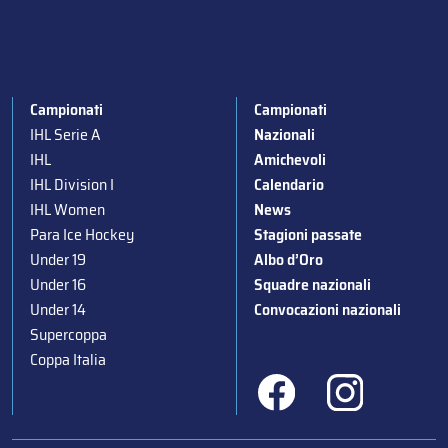
Campionati
Campionati
IHL Serie A
Nazionali
IHL
Amichevoli
IHL Division I
Calendario
IHL Women
News
Para Ice Hockey
Stagioni passate
Under 19
Albo d’Oro
Under 16
Squadre nazionali
Under 14
Convocazioni nazionali
Supercoppa
Coppa Italia