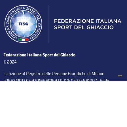
Federazione Italiana Sport del Ghiaccio
© 2024
Iscrizione al Registro delle Persone Giuridiche di Milano
n.1562/2017 CF 97016560159 | P. IVA 05235981007 Sede
Legale: Via Piranesi 46 – 20137 – Milano