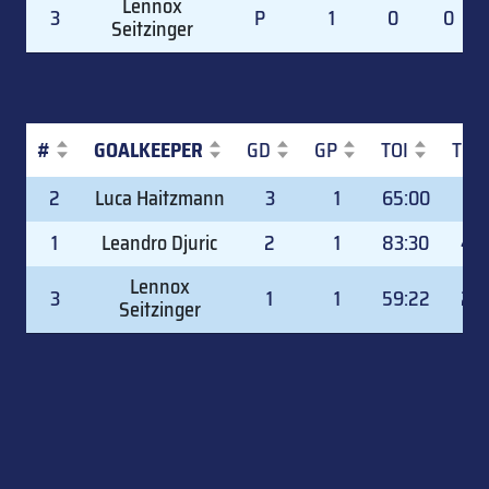
Lennox
3
P
1
0
0
Seitzinger
#
GOALKEEPER
GD
GP
TOI
TOI
#
GOALKEEPER
GD
GP
TOI
TOI
2
Luca Haitzmann
3
1
65:00
31.
1
Leandro Djuric
2
1
83:30
40.
Lennox
3
1
1
59:22
28.
Seitzinger