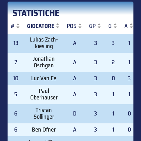
STATISTICHE
#
GIOCATORE
POS
GP
G
A
#
GIOCATORE
POS
GP
G
A
Lukas Zach-
13
A
3
3
1
kiesling
Jonathan
7
A
3
2
1
Oschgan
10
Luc Van Ee
A
3
0
3
Paul
5
A
3
1
1
Oberhauser
Tristan
6
D
3
1
0
Sollinger
6
Ben Ofner
A
3
1
0