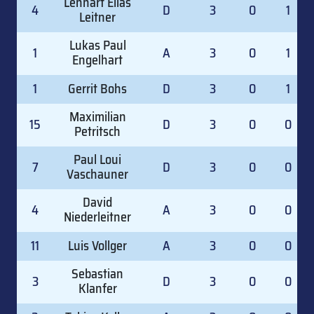
Lennart Elias
4
D
3
0
1
Leitner
Lukas Paul
1
A
3
0
1
Engelhart
1
Gerrit Bohs
D
3
0
1
Maximilian
15
D
3
0
0
Petritsch
Paul Loui
7
D
3
0
0
Vaschauner
David
4
A
3
0
0
Niederleitner
11
Luis Vollger
A
3
0
0
Sebastian
3
D
3
0
0
Klanfer