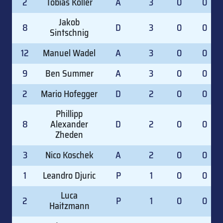
2
Tobias Koller
A
3
0
0
Jakob
8
D
3
0
0
Sintschnig
12
Manuel Wadel
A
3
0
0
9
Ben Summer
A
3
0
0
2
Mario Hofegger
D
2
0
0
Phillipp
8
Alexander
D
2
0
0
Zheden
3
Nico Koschek
A
2
0
0
1
Leandro Djuric
P
1
0
0
Luca
2
P
1
0
0
Haitzmann