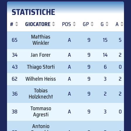
STATISTICHE
#
GIOCATORE
POS
GP
G
A
#
GIOCATORE
POS
GP
G
A
Matthias
65
A
9
15
5
Winkler
34
Jan Forer
A
9
14
2
43
Thiago Storti
A
9
6
0
62
Wilhelm Heiss
A
9
3
2
Tobias
36
A
9
2
2
Holzknecht
Tommaso
38
A
9
3
0
Agresti
Antonio