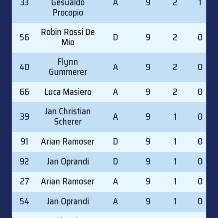
33
Gesualdo
A
9
2
1
Procopio
Robin Rossi De
56
D
9
2
0
Mio
Flynn
40
A
9
2
0
Gummerer
66
Luca Masiero
A
9
2
0
Jan Christian
39
A
9
1
0
Scherer
91
Arian Ramoser
D
9
1
0
92
Jan Oprandi
D
9
1
0
27
Arian Ramoser
A
9
1
0
54
Jan Oprandi
A
9
1
0