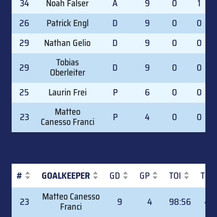
34
Noah Falser
A
9
0
1
26
Patrick Engl
D
9
0
0
29
Nathan Gelio
D
9
0
0
Tobias
29
D
9
0
0
Oberleiter
25
Laurin Frei
P
6
0
0
Matteo
23
P
4
0
0
Canesso Franci
#
GOALKEEPER
GD
GP
TOI
TOI
#
GOALKEEPER
GD
GP
TOI
TOI
Matteo Canesso
23
9
4
98:56
49.
Franci