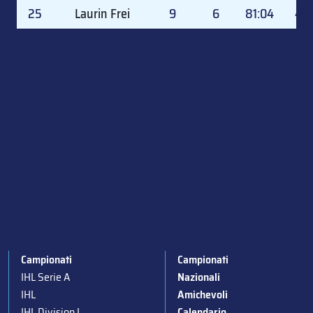
25
Laurin Frei
9
6
81:04
40.
Campionati
Campionati
IHL Serie A
Nazionali
IHL
Amichevoli
IHL Division I
Calendario