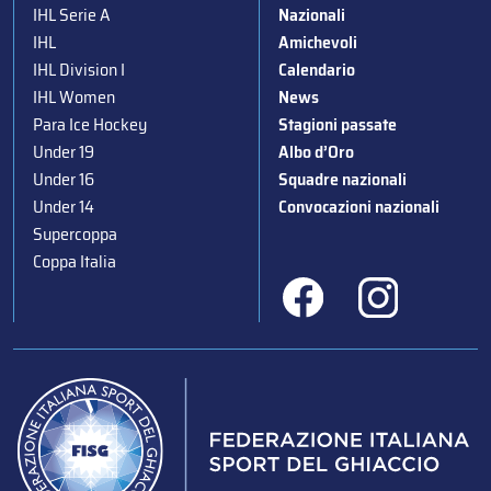
IHL Serie A
Nazionali
IHL
Amichevoli
IHL Division I
Calendario
IHL Women
News
Para Ice Hockey
Stagioni passate
Under 19
Albo d’Oro
Under 16
Squadre nazionali
Under 14
Convocazioni nazionali
Supercoppa
Coppa Italia