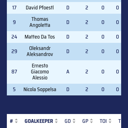
17
David Pfoestl
D
2
0
0
Thomas
9
D
2
0
0
Angoletta
24
Matteo Da Tos
D
2
0
0
Oleksandr
29
D
2
0
0
Aleksandrov
Ernesto
87
Giacomo
A
2
0
0
Alessio
5
Nicola Soppelsa
D
2
0
0
#
GOALKEEPER
GD
GP
TOI
TOI