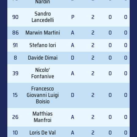
Nardin
Sandro
90
P
2
0
0
Lancedelli
86
Marwin Martini
A
2
0
0
91
Stefano Iori
A
2
0
0
8
Davide Dimai
D
2
0
0
Nicolo'
39
A
2
0
0
Fontanive
Francesco
15
Giovanni Luigi
D
2
0
0
Boisio
Matthias
26
A
2
0
0
Manfroi
10
Loris De Val
A
2
0
0