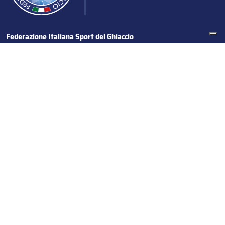
Federazione Italiana Sport del Ghiaccio
© 2024
Iscrizione al Registro delle Persone Giuridiche di Milano
n.1562/2017 CF 97016560159 | P. IVA 05235981007 Sede
Legale: Via Piranesi 46 – 20137 – Milano