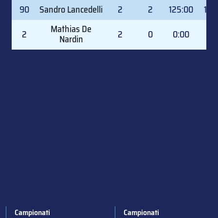
#
GOALKEEPER
GD
GP
TOI
TOI
90
Sandro Lancedelli
2
2
125:00
100
Mathias De
2
2
0
0:00
0.
Nardin
Campionati
Campionati