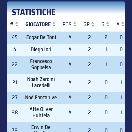
STATISTICHE
#
GIOCATORE
POS
GP
G
A
#
GIOCATORE
POS
GP
G
A
45
Edgar De Toni
A
2
2
0
4
Diego Iori
A
2
1
0
Francesco
22
A
2
1
0
Soppelsa
Noah Zardini
21
A
2
0
1
Lacedelli
27
Noè Fontanive
A
2
0
1
Atte Oliver
88
A
2
0
1
Huhtela
Erwin De
78
D
2
0
0