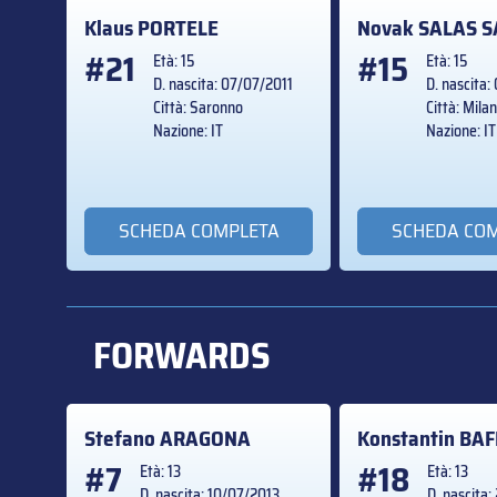
Klaus
PORTELE
Novak
SALAS S
#21
#15
Età: 15
Età: 15
D. nascita: 07/07/2011
D. nascita:
Città: Saronno
Città: Mila
Nazione: IT
Nazione: IT
SCHEDA COMPLETA
SCHEDA CO
FORWARDS
Stefano
ARAGONA
Konstantin
BAF
#7
#18
Età: 13
Età: 13
D. nascita: 10/07/2013
D. nascita: