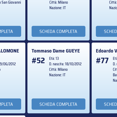
to San Giovanni
Città: Milano
Città
T
Nazione: IT
Nazio
MPLETA
SCHEDA COMPLETA
SCHED
ALOMONE
Tommaso Dame
GUEYE
Edoardo V
#52
#77
Età: 13
Et
 29/06/2012
D. nascita: 18/10/2012
D.
o
Città: Milano
Ci
Nazione: IT
Ba
Na
MPLETA
SCHEDA COMPLETA
SCHED