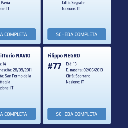
: Pavia
Città: Segrate
ne: IT
Nazione: IT
A COMPLETA
SCHEDA COMPLETA
ittorio
NAVIO
Filippo
NEGRO
#77
à: 14
Età: 13
 nascita: 28/09/2011
D. nascita: 02/06/2013
ttà: San Fermo della
Città: Scorrano
ttaglia
Nazione: IT
zione: IT
A COMPLETA
SCHEDA COMPLETA