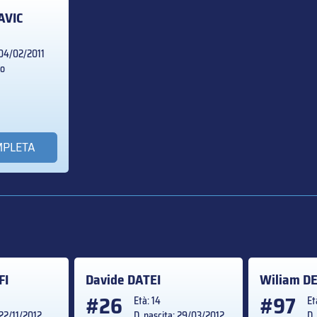
AVIC
 04/02/2011
no
MPLETA
FI
Davide
DATEI
Wiliam
DE
#26
#97
Età: 14
Et
 22/11/2012
D. nascita: 29/03/2012
D.