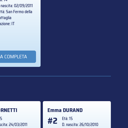
 nascita: 02/09/2011
ttà: San Fermo della
ttaglia
zione: IT
A COMPLETA
RNETTI
Emma
DURAND
#2
15
Età: 15
scita: 24/03/2011
D. nascita: 26/10/2010