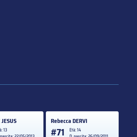
 JESUS
Rebecca
DERVI
#71
à: 13
Età: 14
 nascita: 22/05/2013
D. nascita: 26/09/2011