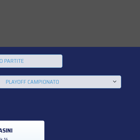
O PARTITE
ASINI
à: 14