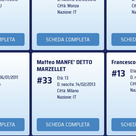
RU
Città: Monza
Ci
Nazione: IT
Na
MPLETA
SCHEDA COMPLETA
SCHED
Matteo
MANFE' DETTO
Francesc
MARZELLET
#13
Età
#33
 06/01/2011
D. 
Età: 13
A
Cit
D. nascita: 14/02/2013
Naz
Città: Milano
Nazione: IT
MPLETA
SCHEDA COMPLETA
SCHED