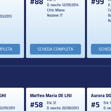
#88
#99
D. nascita: 12/09/2014
D.
Città: Milano
Ci
Nazione: IT
Ba
5/03/2013
Na
MPLETA
SCHEDA COMPLETA
SCHED
GHI
Matteo Maria
DE LISI
Aurora
DO
#58
#5
Età: 12
Età: 
 12/09/2011
D. nascita: 20/08/2013
D. na