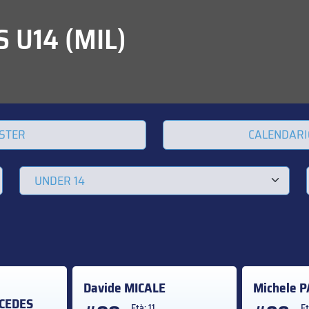
 U14 (MIL)
STER
CALENDARI
Davide
MICALE
Michele
P
CEDES
Età: 11
Et