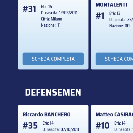
MONTALENTI
#31
Età: 15
#1
D. nascita: 12/03/2011
Età: 13
Città: Milano
D. nascita: 2
Nazione: IT
Nazione: DO
SCHEDA COMPLETA
SCHEDA CO
DEFENSEMEN
Riccardo
BANCHERO
Matteo
CASIRA
#35
#10
Età: 14
Età: 14
D. nascita: 07/10/2011
D. nascita: